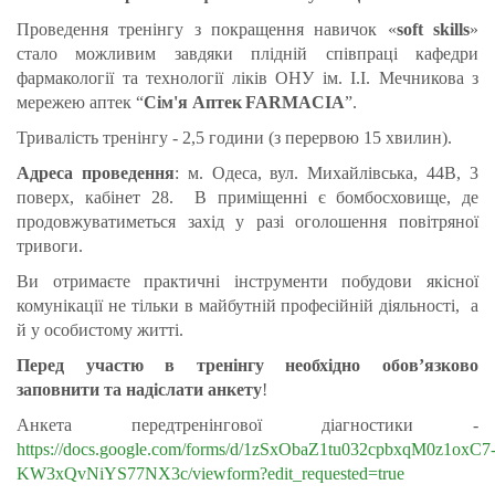
Проведення тренінгу з покращення навичок «
soft skills
»
стало можливим завдяки плідній співпраці кафедри
фармакології та технології ліків ОНУ ім. І.І. Мечникова з
мережею аптек “
Сім'я Аптек FARMACIA
”.
Тривалість тренінгу - 2,5 години (з перервою 15 хвилин).
Адреса проведення
: м. Одеса, вул. Михайлівська, 44В, 3
поверх, кабінет 28. В приміщенні є бомбосховище, де
продовжуватиметься захід у разі оголошення повітряної
тривоги.
Ви отримаєте практичні інструменти побудови якісної
комунікації не тільки в майбутній професійній діяльності, а
й у особистому житті.
Перед участю в тренінгу необхідно обов’язково
заповнити та надіслати анкету
!
Анкета передтренінгової діагностики -
https://docs.google.com/forms/d/1zSxObaZ1tu032cpbxqM0z1oxC7
KW3xQvNiYS77NX3c/viewform?edit_requested=true